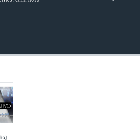
INSERTAR
io]