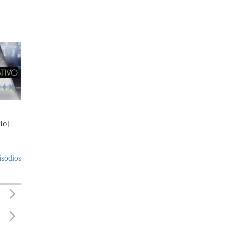
io]
isodios