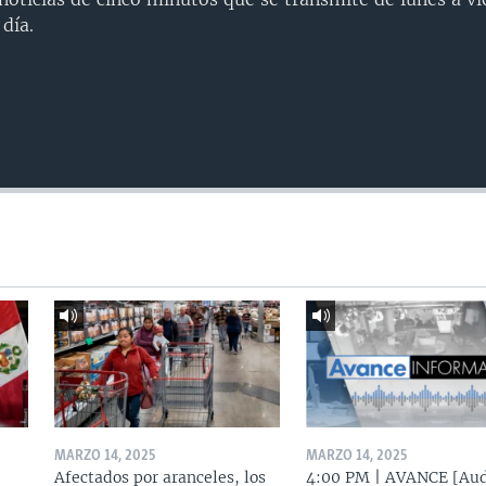
día.
MARZO 14, 2025
MARZO 14, 2025
Afectados por aranceles, los
4:00 PM | AVANCE [Aud