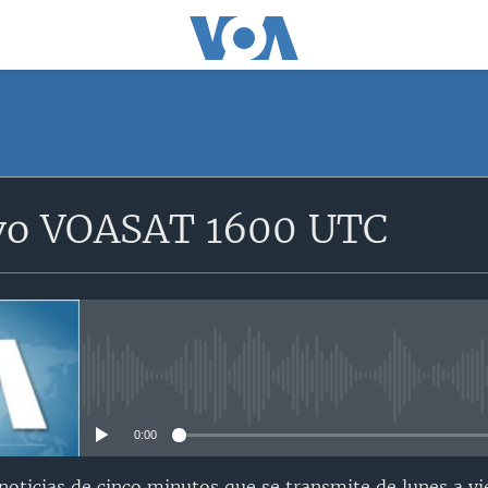
SUSCRÍBETE
vo VOASAT 1600 UTC
Suscríbase
No media source currently avail
0:00
oticias de cinco minutos que se transmite de lunes a vi