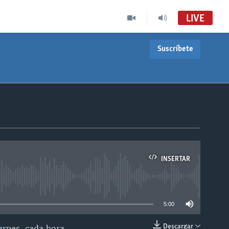
LIVE
Suscríbete
INSERTAR
able
5:00
Descargar
ernes, cada hora