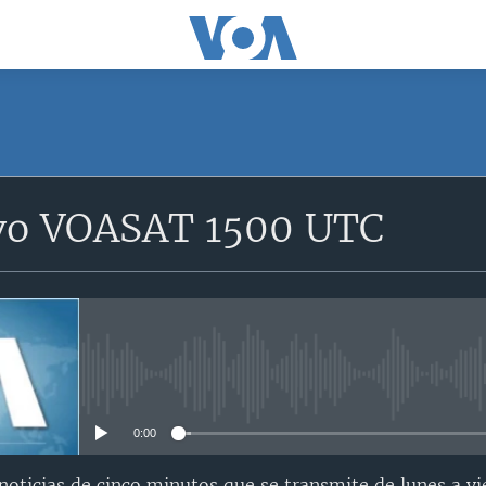
SUSCRÍBETE
vo VOASAT 1500 UTC
Suscríbase
No media source currently avail
0:00
oticias de cinco minutos que se transmite de lunes a vi