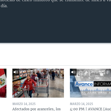
día.
MARZO 14, 2025
MARZO 14, 2025
Afectados por aranceles, los
4:00 PM | AVANCE [Aud