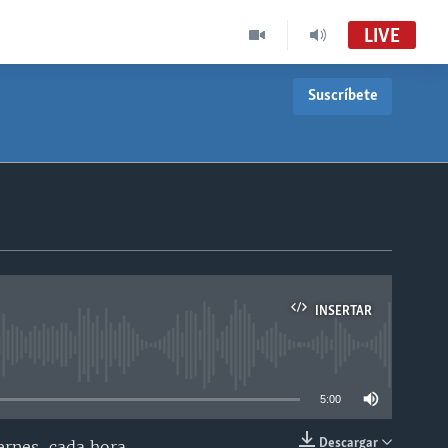
LIVE
Suscríbete
INSERTAR
able
5:00
Descargar
ernes, cada hora