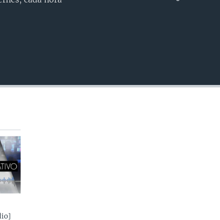
INSERTAR
io]