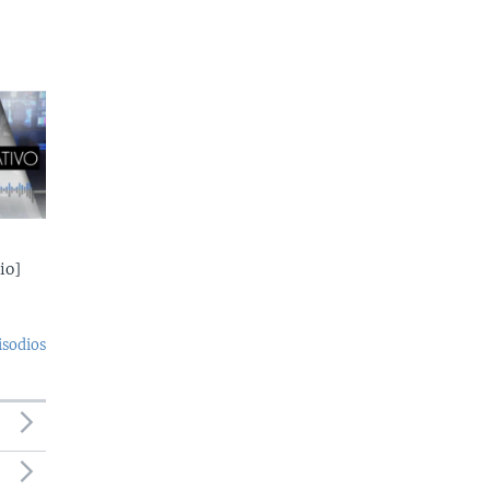
io]
isodios