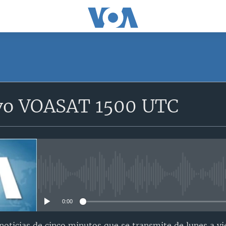
SUSCRÍBETE
vo VOASAT 1500 UTC
Suscríbase
No media source currently avail
0:00
oticias de cinco minutos que se transmite de lunes a vi