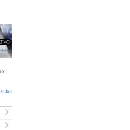
io]
isodios