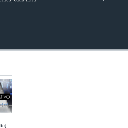
INSERTAR
io]