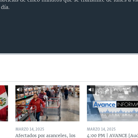
día.
MARZO 14, 2025
MARZO 14, 2025
Afectados por aranceles, los
4:00 PM | AVANCE [Aud