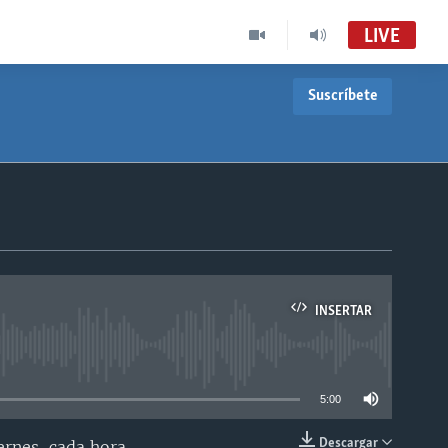
LIVE
Suscríbete
INSERTAR
able
5:00
Descargar
ernes, cada hora