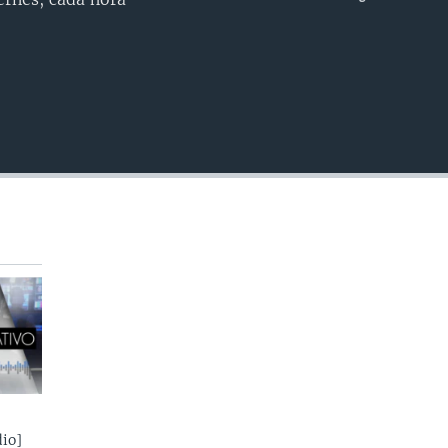
INSERTAR
io]