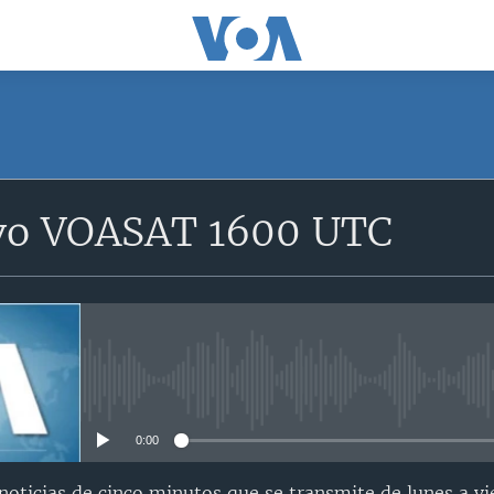
SUSCRÍBETE
vo VOASAT 1600 UTC
Suscríbase
No media source currently avail
0:00
oticias de cinco minutos que se transmite de lunes a vi