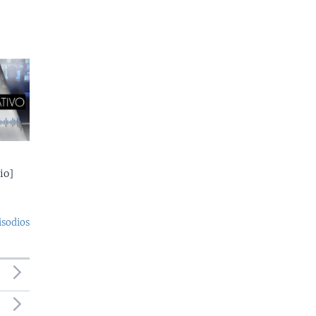
io]
isodios