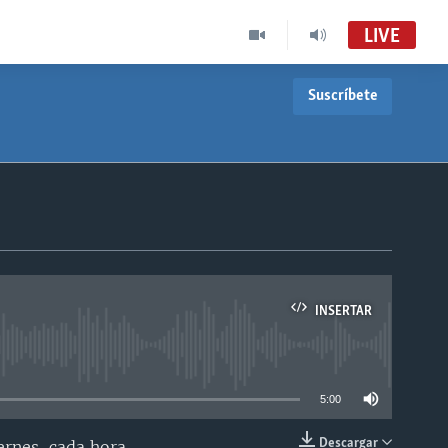
LIVE
Suscríbete
INSERTAR
able
5:00
Descargar
ernes, cada hora