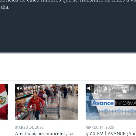
día.
MARZO 14, 2025
MARZO 14, 2025
Afectados por aranceles, los
4:00 PM | AVANCE [Aud