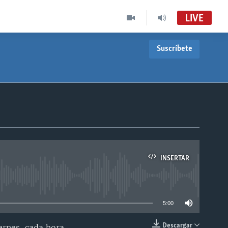
LIVE
Suscríbete
INSERTAR
able
5:00
Descargar
ernes, cada hora