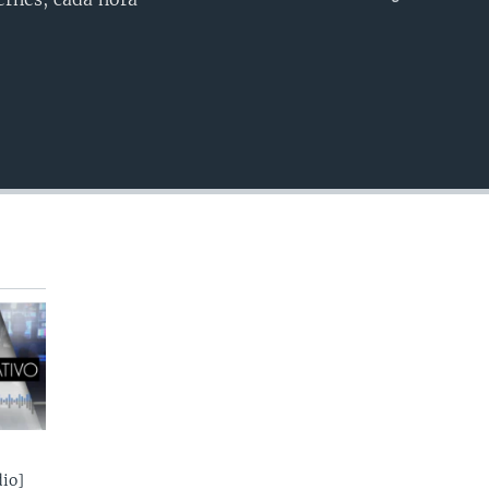
INSERTAR
io]