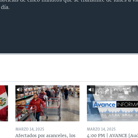
día.
MARZO 14, 2025
MARZO 14, 2025
Afectados por aranceles, los
4:00 PM | AVANCE [Aud