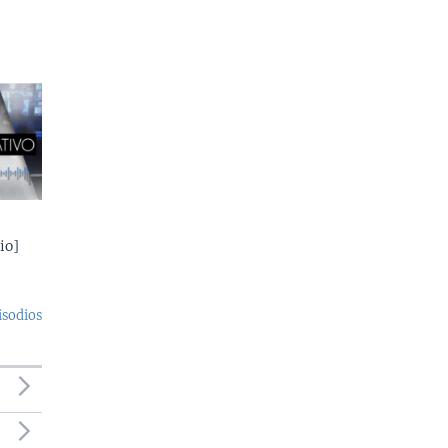
io]
isodios