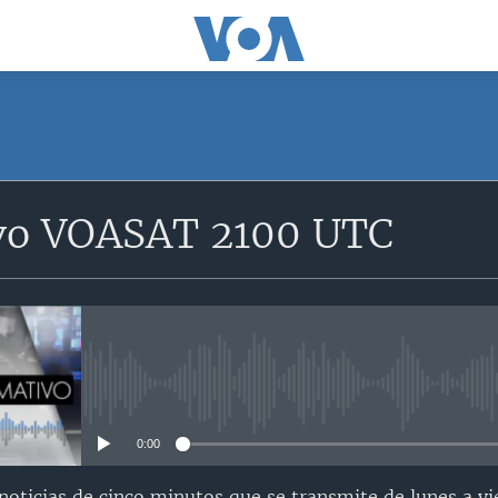
SUSCRÍBETE
vo VOASAT 2100 UTC
Suscríbase
No media source currently avail
0:00
oticias de cinco minutos que se transmite de lunes a vi