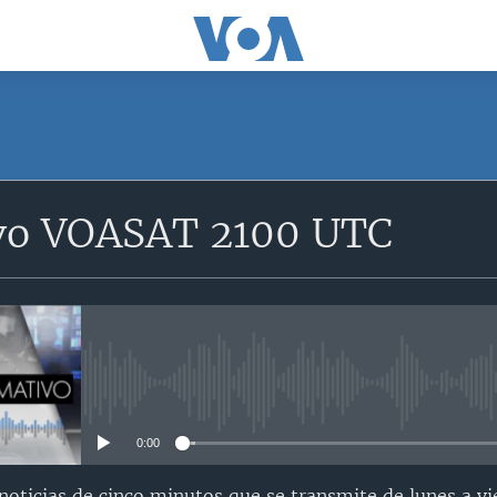
SUSCRÍBETE
vo VOASAT 2100 UTC
Suscríbase
No media source currently avail
0:00
oticias de cinco minutos que se transmite de lunes a vi