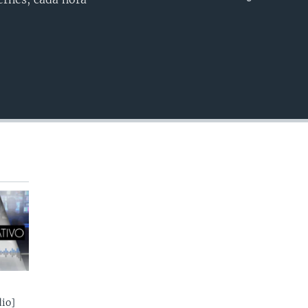
INSERTAR
io]