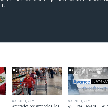
día.
MARZO 14, 2025
MARZO 14, 2025
Afectados por aranceles, los
4:00 PM | AVANCE [Aud