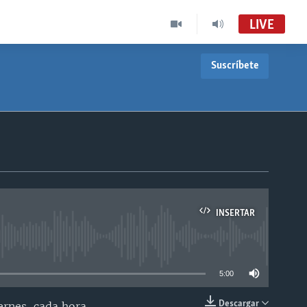
LIVE
Suscríbete
INSERTAR
able
5:00
Descargar
ernes, cada hora