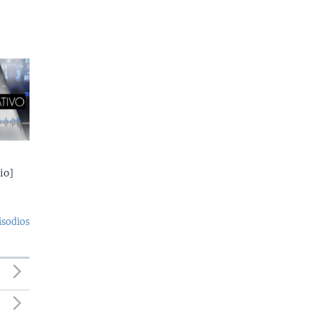
io]
isodios