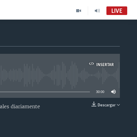
LIVE
INSERTAR
able
30:00
Descargar
nales diariamente
INSERTAR