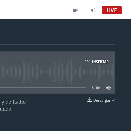
LIVE
INSERTAR
able
59:59
Descargar
 y de Radio
INSERTAR
mundo.