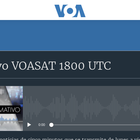
SUSCRÍBETE
vo VOASAT 1800 UTC
Suscríbase
No media source currently avail
0:00
oticias de cinco minutos que se transmite de lunes a vi