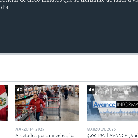
día.
MARZO 14, 2025
MARZO 14, 2025
Afectados por aranceles, los
4:00 PM | AVANCE [Aud