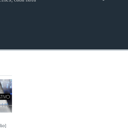
INSERTAR
io]