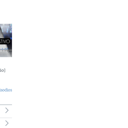
io]
isodios