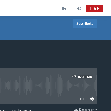
LIVE
Suscríbete
INSERTAR
able
4:51
Descargar
ernes, cada hora