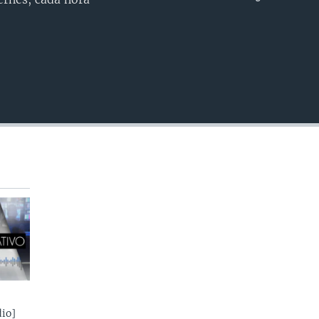
INSERTAR
io]