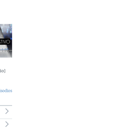
io]
isodios