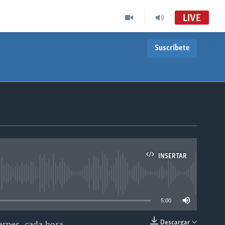
LIVE
Suscríbete
INSERTAR
able
5:00
Descargar
ernes, cada hora