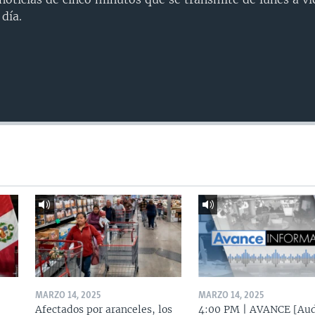
día.
MARZO 14, 2025
MARZO 14, 2025
Afectados por aranceles, los
4:00 PM | AVANCE [Aud