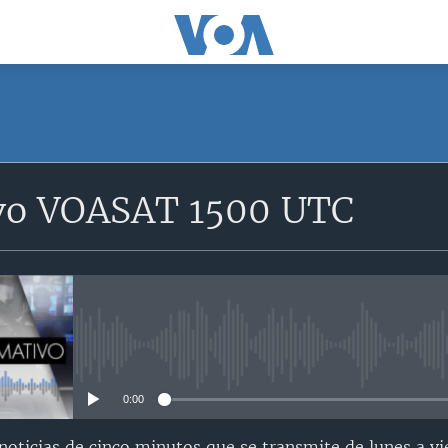
SUSCRÍBETE
vo VOASAT 1500 UTC
Suscríbase
No media source currently avail
0:00
oticias de cinco minutos que se transmite de lunes a vi