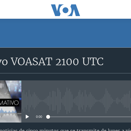
SUSCRÍBETE
vo VOASAT 2100 UTC
Suscríbase
No media source currently avail
0:00
oticias de cinco minutos que se transmite de lunes a vi