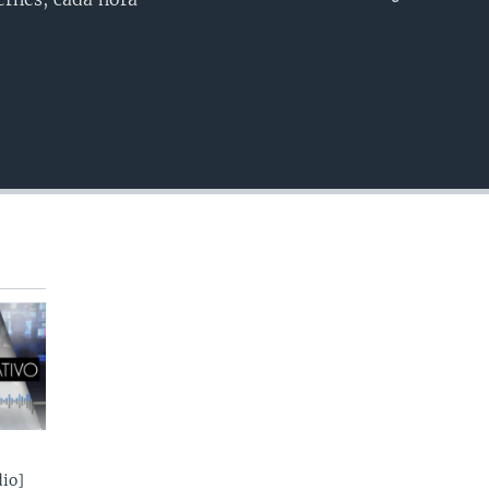
INSERTAR
io]