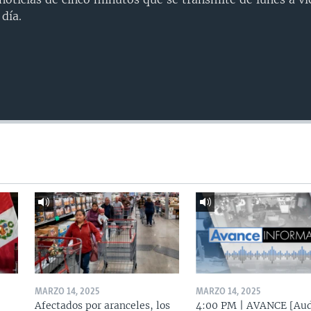
día.
MARZO 14, 2025
MARZO 14, 2025
Afectados por aranceles, los
4:00 PM | AVANCE [Aud