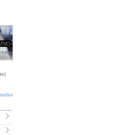
io]
isodios