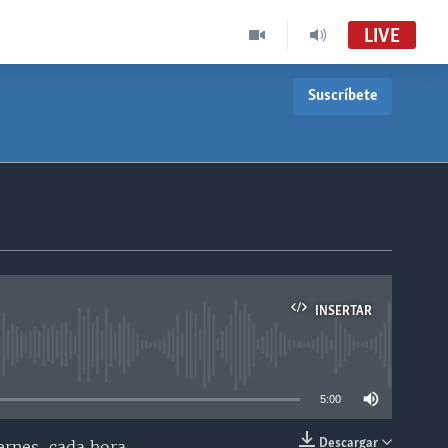
LIVE
Suscríbete
INSERTAR
able
5:00
Descargar
ernes, cada hora