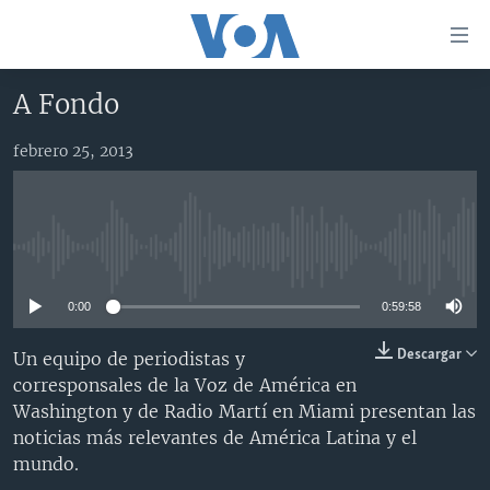
Enlaces
para
accesibilidad
A Fondo
Salte
AMÉRICA DEL NORTE
al
febrero 25, 2013
ELECCIONES EEUU 2024
EEUU
contenido
principal
VOA VERIFICA
MÉXICO
ELECCIONES EEUU
Salte
AMÉRICA LATINA
HAITÍ
VOTO DIVIDIDO
VOA VERIFICA UCRANIA/RUSIA
al
No media source currently available
navegador
CHINA EN AMÉRICA LATINA
VOA VERIFICA INMIGRACIÓN
ARGENTINA
principal
0:00
0:59:58
CENTROAMÉRICA
VOA VERIFICA AMÉRICA LATINA
BOLIVIA
Salte
a
OTRAS SECCIONES
COLOMBIA
COSTA RICA
Descargar
Un equipo de periodistas y
búsqueda
corresponsales de la Voz de América en
ESPECIALES DE LA VOA
CHILE
EL SALVADOR
INMIGRACIÓN
Washington y de Radio Martí en Miami presentan las
LIBERTAD DE PRENSA
PERÚ
GUATEMALA
LIBERTAD DE PRENSA
noticias más relevantes de América Latina y el
mundo.
UCRANIA
ECUADOR
HONDURAS
MUNDO