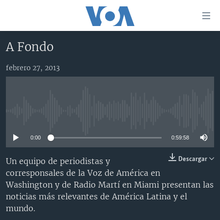
Enlaces
para
accesibilidad
A Fondo
Salte
AMÉRICA DEL NORTE
al
febrero 27, 2013
ELECCIONES EEUU 2024
EEUU
contenido
principal
VOA VERIFICA
MÉXICO
ELECCIONES EEUU
Salte
AMÉRICA LATINA
HAITÍ
VOTO DIVIDIDO
VOA VERIFICA UCRANIA/RUSIA
al
No media source currently available
navegador
CHINA EN AMÉRICA LATINA
VOA VERIFICA INMIGRACIÓN
ARGENTINA
principal
0:00
0:59:58
CENTROAMÉRICA
VOA VERIFICA AMÉRICA LATINA
BOLIVIA
Salte
a
OTRAS SECCIONES
COLOMBIA
COSTA RICA
Descargar
Un equipo de periodistas y
búsqueda
corresponsales de la Voz de América en
ESPECIALES DE LA VOA
CHILE
EL SALVADOR
INMIGRACIÓN
Washington y de Radio Martí en Miami presentan las
LIBERTAD DE PRENSA
PERÚ
GUATEMALA
LIBERTAD DE PRENSA
noticias más relevantes de América Latina y el
mundo.
UCRANIA
ECUADOR
HONDURAS
MUNDO