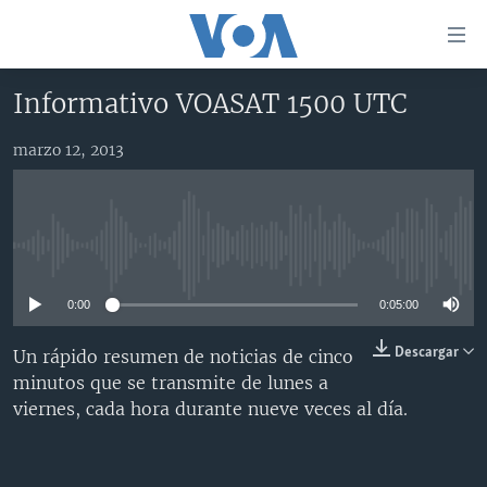
Enlaces
para
accesibilidad
Informativo VOASAT 1500 UTC
Salte
AMÉRICA DEL NORTE
al
marzo 12, 2013
ELECCIONES EEUU 2024
EEUU
contenido
principal
VOA VERIFICA
MÉXICO
ELECCIONES EEUU
Salte
AMÉRICA LATINA
HAITÍ
VOTO DIVIDIDO
VOA VERIFICA UCRANIA/RUSIA
al
No media source currently available
navegador
CHINA EN AMÉRICA LATINA
VOA VERIFICA INMIGRACIÓN
ARGENTINA
principal
0:00
0:05:00
CENTROAMÉRICA
VOA VERIFICA AMÉRICA LATINA
BOLIVIA
Salte
a
OTRAS SECCIONES
COLOMBIA
COSTA RICA
Descargar
Un rápido resumen de noticias de cinco
búsqueda
minutos que se transmite de lunes a
ESPECIALES DE LA VOA
CHILE
EL SALVADOR
INMIGRACIÓN
viernes, cada hora durante nueve veces al día.
LIBERTAD DE PRENSA
PERÚ
GUATEMALA
LIBERTAD DE PRENSA
UCRANIA
ECUADOR
HONDURAS
MUNDO