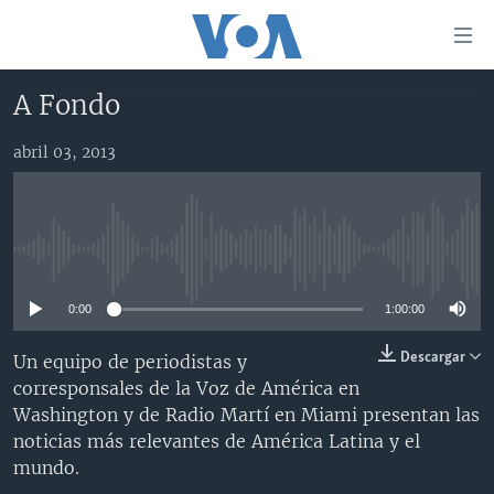
Enlaces
para
accesibilidad
A Fondo
Salte
AMÉRICA DEL NORTE
al
abril 03, 2013
ELECCIONES EEUU 2024
EEUU
contenido
principal
VOA VERIFICA
MÉXICO
ELECCIONES EEUU
Salte
AMÉRICA LATINA
HAITÍ
VOTO DIVIDIDO
VOA VERIFICA UCRANIA/RUSIA
al
No media source currently available
navegador
CHINA EN AMÉRICA LATINA
VOA VERIFICA INMIGRACIÓN
ARGENTINA
principal
0:00
1:00:00
CENTROAMÉRICA
VOA VERIFICA AMÉRICA LATINA
BOLIVIA
Salte
a
OTRAS SECCIONES
COLOMBIA
COSTA RICA
Descargar
Un equipo de periodistas y
búsqueda
corresponsales de la Voz de América en
ESPECIALES DE LA VOA
CHILE
EL SALVADOR
INMIGRACIÓN
Washington y de Radio Martí en Miami presentan las
LIBERTAD DE PRENSA
PERÚ
GUATEMALA
LIBERTAD DE PRENSA
noticias más relevantes de América Latina y el
mundo.
UCRANIA
ECUADOR
HONDURAS
MUNDO