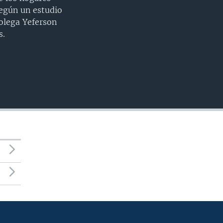
INSERTAR
según un estudio
colega Yeferson
s.