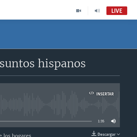
LIVE
asuntos hispanos
INSERTAR
able
1:35
Descargar
e los hogares