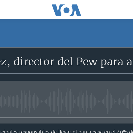
, director del Pew para 
No media source currently avail
ncipales responsables de llevar el pan a casa en el 40% d