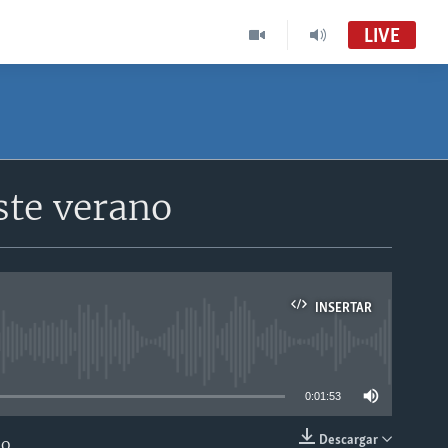
LIVE
ste verano
INSERTAR
able
0:01:53
Descargar
do