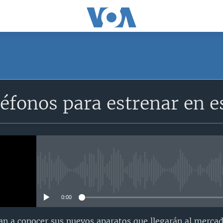
éfonos para estrenar en e
No media source currently avail
0:00
n a conocer sus nuevos aparatos que llegarán al merca