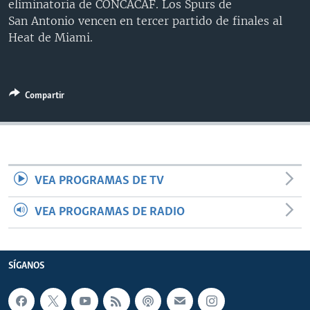
eliminatoria de CONCACAF. Los Spurs de
MULTIMEDIA
VENEZUELA
NICARAGUA
ECONOMÍA
San Antonio vencen en tercer partido de finales al
Heat de Miami.
PROGRAMAS TV
BRASIL
ENTRETENIMIENTO Y CULTURA
VIDEOS
RADIO
TECNOLOGÍA
FOTOGRAFÍA
EL MUNDO AL DÍA
DIRECT
DEPORTES
AUDIOS
FORO INTERAMERICANO
AVANCE INFORMATIVO
Compartir
DOCUMENTALES DE LA VOA
CIENCIA Y SALUD
VISIÓN 360
AUDIONOTICIAS
LAS CLAVES
BUENOS DÍAS AMÉRICA
Learning English
PANORAMA
ESTADOS UNIDOS AL DÍA
VEA PROGRAMAS DE TV
SÍGANOS
EL MUNDO AL DÍA [RADIO]
FORO [RADIO]
VEA PROGRAMAS DE RADIO
DEPORTIVO INTERNACIONAL
Idiomas
NOTA ECONÓMICA
SÍGANOS
ENTRETENIMIENTO