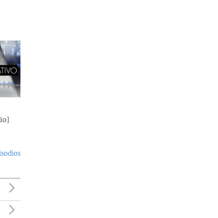
io]
isodios