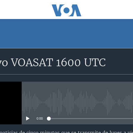
SUSCRÍBETE
vo VOASAT 1600 UTC
Suscríbase
No media source currently avail
0:00
oticias de cinco minutos que se transmite de lunes a vi