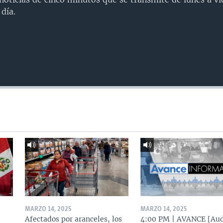
día.
MARZO 14, 2025
MARZO 14, 2025
Afectados por aranceles, los
4:00 PM | AVANCE [Aud