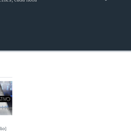
INSERTAR
io]