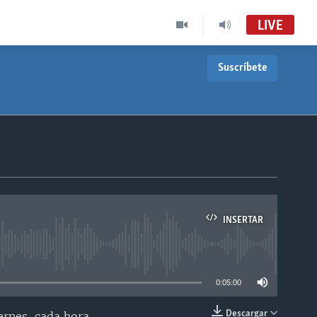
LIVE
Suscríbete
INSERTAR
able
0:05:00
Descargar
ernes, cada hora