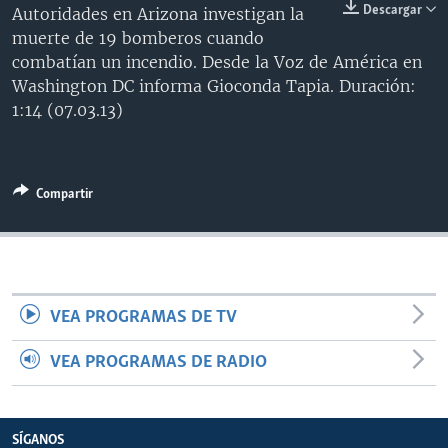
Descargar
Autoridades en Arizona investigan la
MULTIMEDIA
VENEZUELA
NICARAGUA
ECONOMÍA
muerte de 19 bomberos cuando
PROGRAMAS TV
BRASIL
ENTRETENIMIENTO Y CULTURA
VIDEOS
combatían un incendio. Desde la Voz de América en
Washington DC informa Gioconda Tapia. Duración:
RADIO
TECNOLOGÍA
FOTOGRAFÍA
EL MUNDO AL DÍA
1:14 (07.03.13)
DIRECT
DEPORTES
AUDIOS
FORO INTERAMERICANO
AVANCE INFORMATIVO
DOCUMENTALES DE LA VOA
CIENCIA Y SALUD
VISIÓN 360
AUDIONOTICIAS
Compartir
LAS CLAVES
BUENOS DÍAS AMÉRICA
Learning English
PANORAMA
ESTADOS UNIDOS AL DÍA
SÍGANOS
EL MUNDO AL DÍA [RADIO]
FORO [RADIO]
VEA PROGRAMAS DE TV
DEPORTIVO INTERNACIONAL
VEA PROGRAMAS DE RADIO
Idiomas
NOTA ECONÓMICA
ENTRETENIMIENTO
SÍGANOS