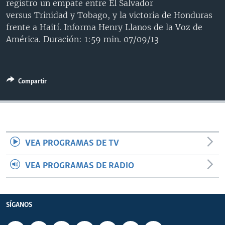
registro un empate entre El Salvador
MULTIMEDIA
VENEZUELA
NICARAGUA
ECONOMÍA
versus Trinidad y Tobago, y la victoria de Honduras
frente a Haití. Informa Henry Llanos de la Voz de
PROGRAMAS TV
BRASIL
ENTRETENIMIENTO Y CULTURA
VIDEOS
América. Duración: 1:59 min. 07/09/13
RADIO
TECNOLOGÍA
FOTOGRAFÍA
EL MUNDO AL DÍA
DIRECT
DEPORTES
AUDIOS
FORO INTERAMERICANO
AVANCE INFORMATIVO
DOCUMENTALES DE LA VOA
CIENCIA Y SALUD
VISIÓN 360
AUDIONOTICIAS
Compartir
LAS CLAVES
BUENOS DÍAS AMÉRICA
Learning English
PANORAMA
ESTADOS UNIDOS AL DÍA
SÍGANOS
EL MUNDO AL DÍA [RADIO]
VEA PROGRAMAS DE TV
FORO [RADIO]
VEA PROGRAMAS DE RADIO
DEPORTIVO INTERNACIONAL
Idiomas
NOTA ECONÓMICA
SÍGANOS
ENTRETENIMIENTO