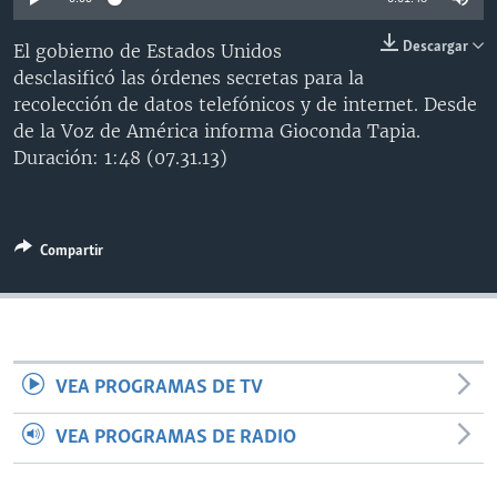
MULTIMEDIA
VENEZUELA
NICARAGUA
ECONOMÍA
Descargar
El gobierno de Estados Unidos
PROGRAMAS TV
BRASIL
ENTRETENIMIENTO Y CULTURA
VIDEOS
desclasificó las órdenes secretas para la
RADIO
TECNOLOGÍA
FOTOGRAFÍA
EL MUNDO AL DÍA
recolección de datos telefónicos y de internet. Desde
de la Voz de América informa Gioconda Tapia.
DIRECT
DEPORTES
AUDIOS
FORO INTERAMERICANO
AVANCE INFORMATIVO
Duración: 1:48 (07.31.13)
DOCUMENTALES DE LA VOA
CIENCIA Y SALUD
VISIÓN 360
AUDIONOTICIAS
LAS CLAVES
BUENOS DÍAS AMÉRICA
Learning English
Compartir
PANORAMA
ESTADOS UNIDOS AL DÍA
SÍGANOS
EL MUNDO AL DÍA [RADIO]
FORO [RADIO]
DEPORTIVO INTERNACIONAL
VEA PROGRAMAS DE TV
Idiomas
NOTA ECONÓMICA
VEA PROGRAMAS DE RADIO
ENTRETENIMIENTO