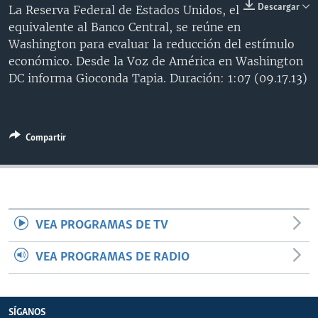
Descargar
La Reserva Federal de Estados Unidos, el
MULTIMEDIA
VENEZUELA
NICARAGUA
ECONOMÍA
equivalente al Banco Central, se reúne en
PROGRAMAS TV
BRASIL
ENTRETENIMIENTO Y CULTURA
VIDEOS
Washington para evaluar la reducción del estímulo
económico. Desde la Voz de América en Washington
RADIO
TECNOLOGÍA
FOTOGRAFÍA
EL MUNDO AL DÍA
DC informa Gioconda Tapia. Duración: 1:07 (09.17.13)
DIRECT
DEPORTES
AUDIOS
FORO INTERAMERICANO
AVANCE INFORMATIVO
DOCUMENTALES DE LA VOA
CIENCIA Y SALUD
VISIÓN 360
AUDIONOTICIAS
Compartir
LAS CLAVES
BUENOS DÍAS AMÉRICA
Learning English
PANORAMA
ESTADOS UNIDOS AL DÍA
SÍGANOS
EL MUNDO AL DÍA [RADIO]
FORO [RADIO]
VEA PROGRAMAS DE TV
DEPORTIVO INTERNACIONAL
VEA PROGRAMAS DE RADIO
Idiomas
NOTA ECONÓMICA
ENTRETENIMIENTO
SÍGANOS