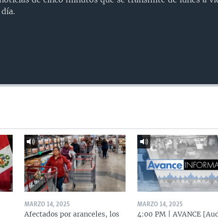
día.
MARZO 14, 2025
MARZO 14, 2025
Afectados por aranceles, los
4:00 PM | AVANCE [Aud