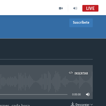
LIVE
Suscríbete
INSERTAR
able
0:05:00
Descargar
ernes, cada hora