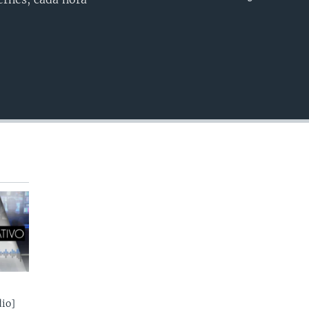
INSERTAR
io]