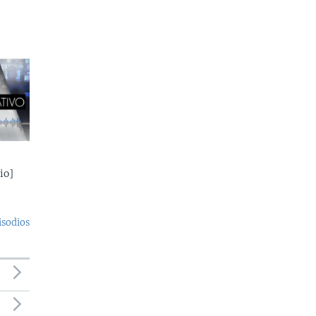
io]
isodios