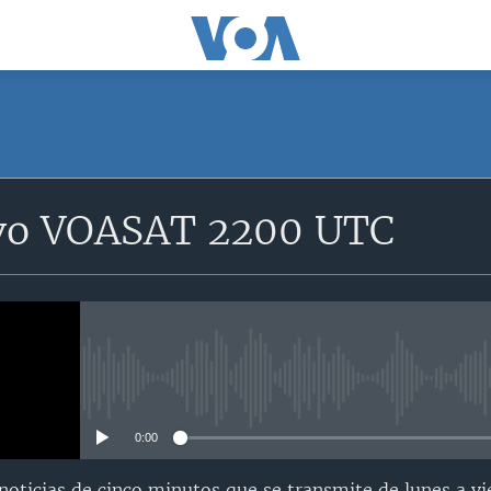
SUSCRÍBETE
vo VOASAT 2200 UTC
Suscríbase
No media source currently avail
0:00
oticias de cinco minutos que se transmite de lunes a vi