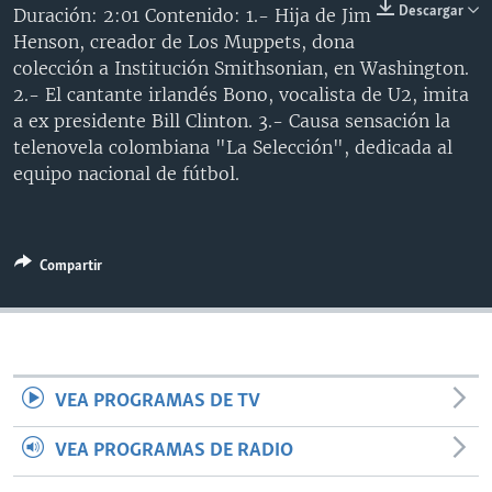
Descargar
Duración: 2:01 Contenido: 1.- Hija de Jim
MULTIMEDIA
VENEZUELA
NICARAGUA
ECONOMÍA
Henson, creador de Los Muppets, dona
PROGRAMAS TV
BRASIL
ENTRETENIMIENTO Y CULTURA
VIDEOS
colección a Institución Smithsonian, en Washington.
2.- El cantante irlandés Bono, vocalista de U2, imita
RADIO
TECNOLOGÍA
FOTOGRAFÍA
EL MUNDO AL DÍA
a ex presidente Bill Clinton. 3.- Causa sensación la
DIRECT
DEPORTES
AUDIOS
FORO INTERAMERICANO
AVANCE INFORMATIVO
telenovela colombiana "La Selección", dedicada al
equipo nacional de fútbol.
DOCUMENTALES DE LA VOA
CIENCIA Y SALUD
VISIÓN 360
AUDIONOTICIAS
LAS CLAVES
BUENOS DÍAS AMÉRICA
Learning English
PANORAMA
ESTADOS UNIDOS AL DÍA
Compartir
SÍGANOS
EL MUNDO AL DÍA [RADIO]
FORO [RADIO]
DEPORTIVO INTERNACIONAL
Idiomas
VEA PROGRAMAS DE TV
NOTA ECONÓMICA
VEA PROGRAMAS DE RADIO
ENTRETENIMIENTO