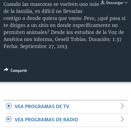
Descargar
Cuando las mascotas se vuelven uno más
MULTIMEDIA
VENEZUELA
NICARAGUA
ECONOMÍA
de la familia, es difícil no llevarlas
PROGRAMAS TV
BRASIL
ENTRETENIMIENTO Y CULTURA
VIDEOS
contigo a donde quiera que vayas. Pero, ¿qué pasa si
te diriges a un sitio en donde específicamente no
RADIO
TECNOLOGÍA
FOTOGRAFÍA
EL MUNDO AL DÍA
permiten animales? Desde los estudios de la Voz de
DIRECT
DEPORTES
AUDIOS
FORO INTERAMERICANO
AVANCE INFORMATIVO
América nos informa, Gesell Tobías. Duración: 1:37
Fecha: Septiembre 27, 2013
DOCUMENTALES DE LA VOA
CIENCIA Y SALUD
VISIÓN 360
AUDIONOTICIAS
LAS CLAVES
BUENOS DÍAS AMÉRICA
Learning English
PANORAMA
ESTADOS UNIDOS AL DÍA
Compartir
SÍGANOS
EL MUNDO AL DÍA [RADIO]
FORO [RADIO]
DEPORTIVO INTERNACIONAL
Idiomas
VEA PROGRAMAS DE TV
NOTA ECONÓMICA
VEA PROGRAMAS DE RADIO
ENTRETENIMIENTO