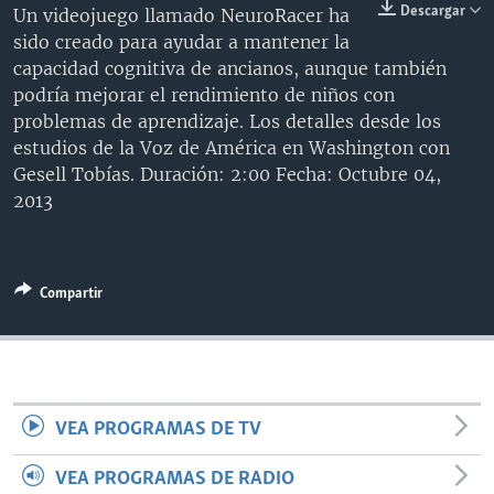
Descargar
Un videojuego llamado NeuroRacer ha
MULTIMEDIA
VENEZUELA
NICARAGUA
ECONOMÍA
sido creado para ayudar a mantener la
PROGRAMAS TV
BRASIL
ENTRETENIMIENTO Y CULTURA
VIDEOS
capacidad cognitiva de ancianos, aunque también
podría mejorar el rendimiento de niños con
RADIO
TECNOLOGÍA
FOTOGRAFÍA
EL MUNDO AL DÍA
problemas de aprendizaje. Los detalles desde los
DIRECT
DEPORTES
AUDIOS
FORO INTERAMERICANO
AVANCE INFORMATIVO
estudios de la Voz de América en Washington con
Gesell Tobías. Duración: 2:00 Fecha: Octubre 04,
DOCUMENTALES DE LA VOA
CIENCIA Y SALUD
VISIÓN 360
AUDIONOTICIAS
2013
LAS CLAVES
BUENOS DÍAS AMÉRICA
Learning English
PANORAMA
ESTADOS UNIDOS AL DÍA
Compartir
SÍGANOS
EL MUNDO AL DÍA [RADIO]
FORO [RADIO]
DEPORTIVO INTERNACIONAL
Idiomas
NOTA ECONÓMICA
VEA PROGRAMAS DE TV
ENTRETENIMIENTO
VEA PROGRAMAS DE RADIO