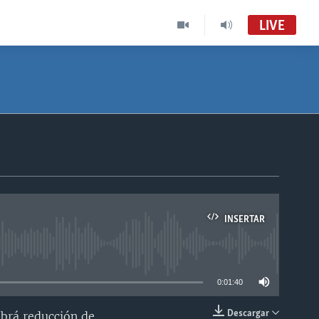
LIVE
INSERTAR
able
0:01:40
Descargar
abrá reducción de