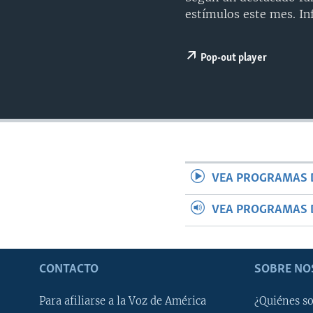
MULTIMEDIA
VENEZUELA
NICARAGUA
ECONOMÍA
estímulos este mes. I
PROGRAMAS TV
BRASIL
ENTRETENIMIENTO Y CULTURA
VIDEOS
RADIO
TECNOLOGÍA
FOTOGRAFÍA
EL MUNDO AL DÍA
Pop-out player
DIRECT
DEPORTES
AUDIOS
FORO INTERAMERICANO
AVANCE INFORMATIVO
DOCUMENTALES DE LA VOA
CIENCIA Y SALUD
VISIÓN 360
AUDIONOTICIAS
LAS CLAVES
BUENOS DÍAS AMÉRICA
PANORAMA
ESTADOS UNIDOS AL DÍA
VEA PROGRAMAS 
EL MUNDO AL DÍA [RADIO]
FORO [RADIO]
VEA PROGRAMAS 
DEPORTIVO INTERNACIONAL
NOTA ECONÓMICA
CONTACTO
SOBRE NO
ENTRETENIMIENTO
Para afiliarse a la Voz de América
¿Quiénes s