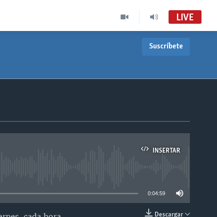
LIVE
Suscríbete
INSERTAR
able
0:04:59
Descargar
ernes, cada hora