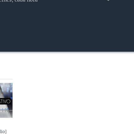
INSERTAR
io]