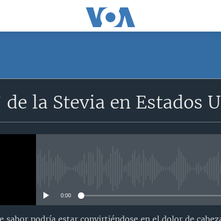
de la Stevia en Estados 
No media source currently avail
0:00
e sabor podría estar convirtiéndose en el dolor de cabez