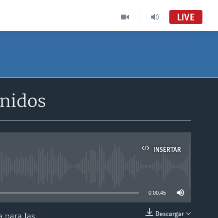
LIVE
Unidos
INSERTAR
able
0:00:45
Descargar
a para las