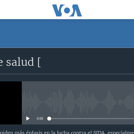
 salud [
No media source currently avail
0:00
 piden más énfasis en la lucha contra el SIDA, especialme