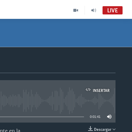
LIVE
INSERTAR
able
0:01:41
Descargar
nte en la