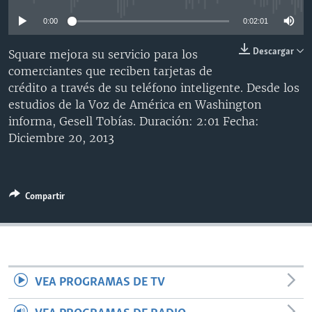
MULTIMEDIA
VENEZUELA
NICARAGUA
ECONOMÍA
0:00
0:02:01
PROGRAMAS TV
BRASIL
ENTRETENIMIENTO Y CULTURA
VIDEOS
Descargar
Square mejora su servicio para los
RADIO
TECNOLOGÍA
FOTOGRAFÍA
EL MUNDO AL DÍA
comerciantes que reciben tarjetas de
crédito a través de su teléfono inteligente. Desde los
DIRECT
DEPORTES
AUDIOS
FORO INTERAMERICANO
AVANCE INFORMATIVO
estudios de la Voz de América en Washington
DOCUMENTALES DE LA VOA
CIENCIA Y SALUD
VISIÓN 360
AUDIONOTICIAS
informa, Gesell Tobías. Duración: 2:01 Fecha:
Diciembre 20, 2013
LAS CLAVES
BUENOS DÍAS AMÉRICA
Learning English
PANORAMA
ESTADOS UNIDOS AL DÍA
SÍGANOS
EL MUNDO AL DÍA [RADIO]
Compartir
FORO [RADIO]
DEPORTIVO INTERNACIONAL
Idiomas
NOTA ECONÓMICA
VEA PROGRAMAS DE TV
ENTRETENIMIENTO