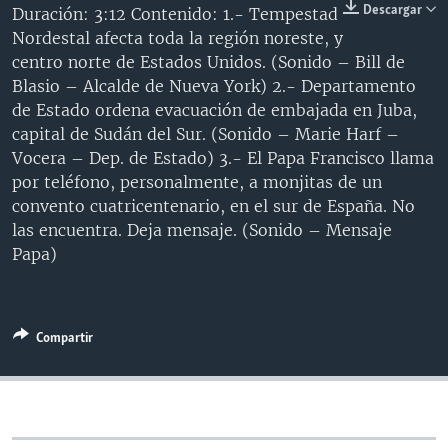
Descargar
Duración: 3:12 Contenido: 1.- Tempestad
MULTIMEDIA
VENEZUELA
NICARAGUA
ECONOMÍA
Nordestal afecta toda la región noreste, y
PROGRAMAS TV
BRASIL
ENTRETENIMIENTO Y CULTURA
VIDEOS
centro norte de Estados Unidos. (Sonido – Bill de
Blasio – Alcalde de Nueva York) 2.- Departamento
RADIO
TECNOLOGÍA
FOTOGRAFÍA
EL MUNDO AL DÍA
de Estado ordena evacuación de embajada en Juba,
DIRECT
DEPORTES
AUDIOS
FORO INTERAMERICANO
AVANCE INFORMATIVO
capital de Sudán del Sur. (Sonido – Marie Harf –
Vocera – Dep. de Estado) 3.- El Papa Francisco llama
DOCUMENTALES DE LA VOA
CIENCIA Y SALUD
VISIÓN 360
AUDIONOTICIAS
por teléfono, personalmente, a monjitas de un
LAS CLAVES
BUENOS DÍAS AMÉRICA
convento cuatricentenario, en el sur de España. No
Learning English
las encuentra. Deja mensaje. (Sonido – Mensaje
PANORAMA
ESTADOS UNIDOS AL DÍA
Papa)
SÍGANOS
EL MUNDO AL DÍA [RADIO]
FORO [RADIO]
Compartir
DEPORTIVO INTERNACIONAL
Idiomas
NOTA ECONÓMICA
ENTRETENIMIENTO