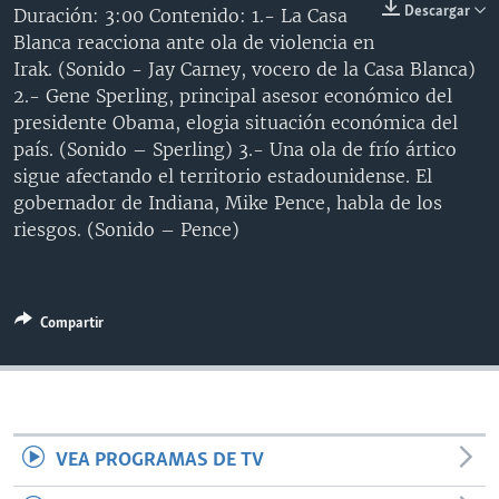
Descargar
Duración: 3:00 Contenido: 1.- La Casa
MULTIMEDIA
VENEZUELA
NICARAGUA
ECONOMÍA
Blanca reacciona ante ola de violencia en
PROGRAMAS TV
BRASIL
ENTRETENIMIENTO Y CULTURA
VIDEOS
Irak. (Sonido - Jay Carney, vocero de la Casa Blanca)
2.- Gene Sperling, principal asesor económico del
RADIO
TECNOLOGÍA
FOTOGRAFÍA
EL MUNDO AL DÍA
presidente Obama, elogia situación económica del
DIRECT
DEPORTES
AUDIOS
FORO INTERAMERICANO
AVANCE INFORMATIVO
país. (Sonido – Sperling) 3.- Una ola de frío ártico
sigue afectando el territorio estadounidense. El
DOCUMENTALES DE LA VOA
CIENCIA Y SALUD
VISIÓN 360
AUDIONOTICIAS
gobernador de Indiana, Mike Pence, habla de los
LAS CLAVES
BUENOS DÍAS AMÉRICA
riesgos. (Sonido – Pence)
Learning English
PANORAMA
ESTADOS UNIDOS AL DÍA
SÍGANOS
EL MUNDO AL DÍA [RADIO]
Compartir
FORO [RADIO]
DEPORTIVO INTERNACIONAL
Idiomas
NOTA ECONÓMICA
VEA PROGRAMAS DE TV
ENTRETENIMIENTO