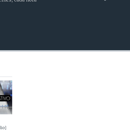
INSERTAR
io]