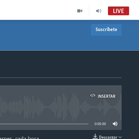
LIVE
Suscríbete
INSERTAR
able
0:05:00
Descargar
ernes, cada hora