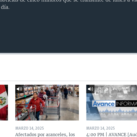
día.
MARZO 14, 2025
MARZO 14, 2025
Afectados por aranceles, los
4:00 PM | AVANCE [Aud