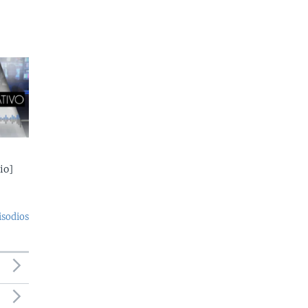
io]
isodios