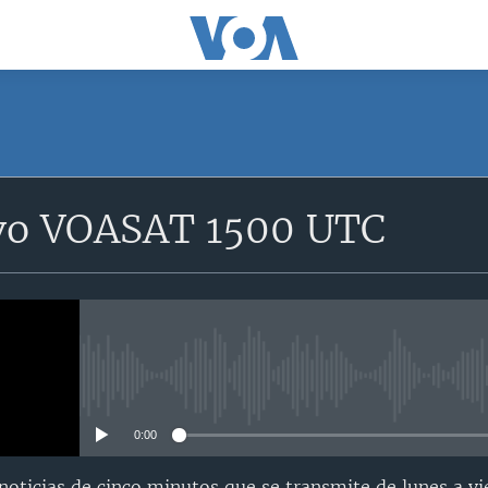
SUSCRÍBETE
vo VOASAT 1500 UTC
Suscríbase
No media source currently avail
0:00
oticias de cinco minutos que se transmite de lunes a vi