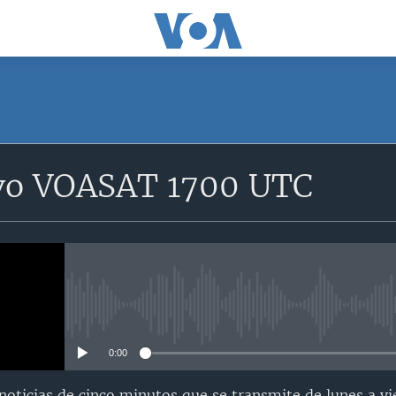
SUSCRÍBETE
vo VOASAT 1700 UTC
Suscríbase
No media source currently avail
0:00
oticias de cinco minutos que se transmite de lunes a vi