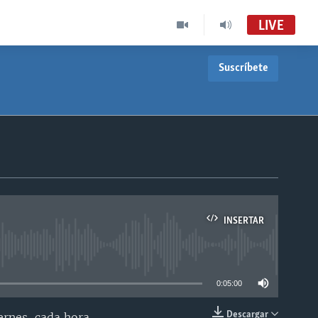
LIVE
Suscríbete
INSERTAR
able
0:05:00
Descargar
ernes, cada hora