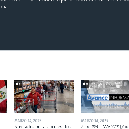
día.
MARZO 14, 2025
MARZO 14, 2025
Afectados por aranceles, los
4:00 PM | AVANCE [Aud