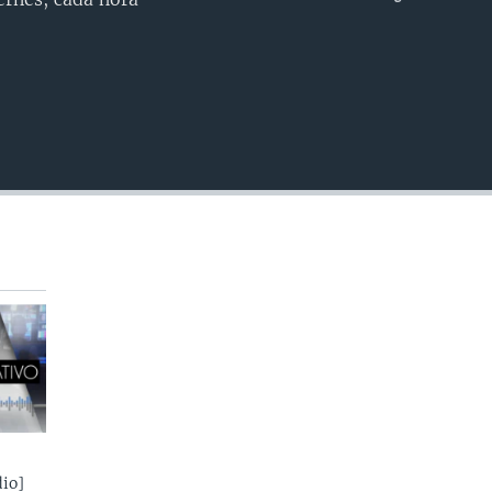
INSERTAR
io]