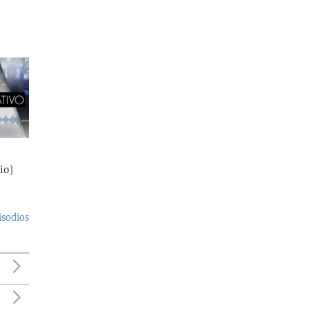
io]
isodios