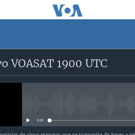
SUSCRÍBETE
vo VOASAT 1900 UTC
Suscríbase
No media source currently avail
0:00
oticias de cinco minutos que se transmite de lunes a vi