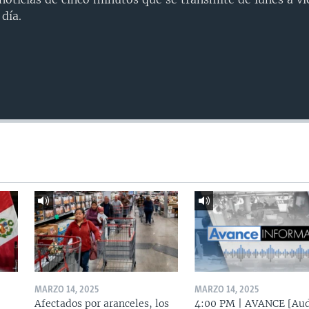
día.
MARZO 14, 2025
MARZO 14, 2025
Afectados por aranceles, los
4:00 PM | AVANCE [Aud