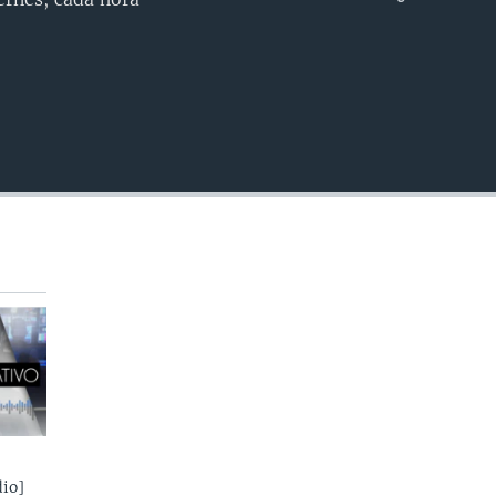
INSERTAR
io]