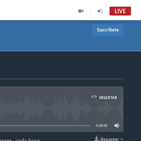
LIVE
Suscríbete
INSERTAR
able
0:05:00
Descargar
ernes, cada hora