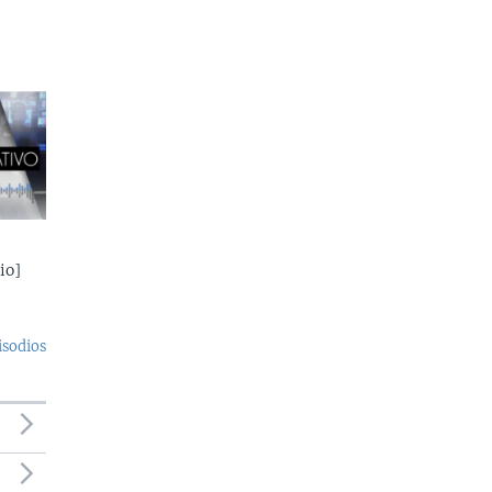
io]
isodios