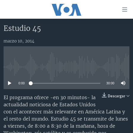
Enlaces
para
accesibilidad
Estudio 45
Salte
AMÉRICA DEL NORTE
al
marzo 10, 2014
ELECCIONES EEUU 2024
EEUU
contenido
principal
VOA VERIFICA
MÉXICO
ELECCIONES EEUU
Salte
AMÉRICA LATINA
HAITÍ
VOTO DIVIDIDO
VOA VERIFICA UCRANIA/RUSIA
al
No media source currently available
navegador
CHINA EN AMÉRICA LATINA
VOA VERIFICA INMIGRACIÓN
ARGENTINA
principal
0:00
30:00
CENTROAMÉRICA
VOA VERIFICA AMÉRICA LATINA
BOLIVIA
Salte
a
OTRAS SECCIONES
COLOMBIA
COSTA RICA
Descargar
El programa ofrece -en 30 minutos- la
búsqueda
actualidad noticiosa de Estados Unidos
ESPECIALES DE LA VOA
CHILE
EL SALVADOR
INMIGRACIÓN
con el acontecer más relevante en América Latina y
LIBERTAD DE PRENSA
PERÚ
GUATEMALA
LIBERTAD DE PRENSA
el resto del mundo. Estudio 45 se transmite de lunes
a viernes, de 8:00 a 8:30 de la mañana, hora de
UCRANIA
ECUADOR
HONDURAS
MUNDO