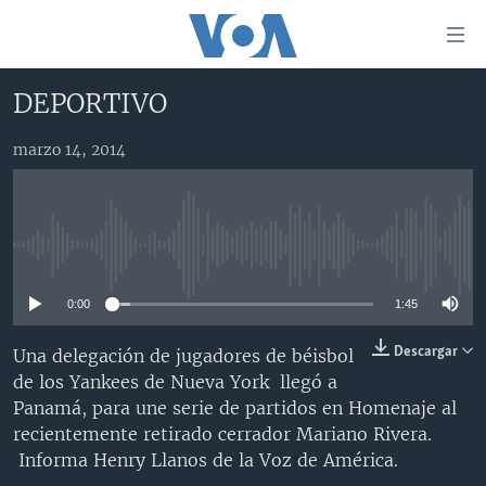
Enlaces
para
accesibilidad
DEPORTIVO
Salte
AMÉRICA DEL NORTE
al
marzo 14, 2014
ELECCIONES EEUU 2024
EEUU
contenido
principal
VOA VERIFICA
MÉXICO
ELECCIONES EEUU
Salte
AMÉRICA LATINA
HAITÍ
VOTO DIVIDIDO
VOA VERIFICA UCRANIA/RUSIA
al
No media source currently available
navegador
CHINA EN AMÉRICA LATINA
VOA VERIFICA INMIGRACIÓN
ARGENTINA
principal
0:00
1:45
CENTROAMÉRICA
VOA VERIFICA AMÉRICA LATINA
BOLIVIA
Salte
a
OTRAS SECCIONES
COLOMBIA
COSTA RICA
Descargar
Una delegación de jugadores de béisbol
búsqueda
de los Yankees de Nueva York llegó a
ESPECIALES DE LA VOA
CHILE
EL SALVADOR
INMIGRACIÓN
Panamá, para une serie de partidos en Homenaje al
LIBERTAD DE PRENSA
PERÚ
GUATEMALA
LIBERTAD DE PRENSA
recientemente retirado cerrador Mariano Rivera.
Informa Henry Llanos de la Voz de América.
UCRANIA
ECUADOR
HONDURAS
MUNDO