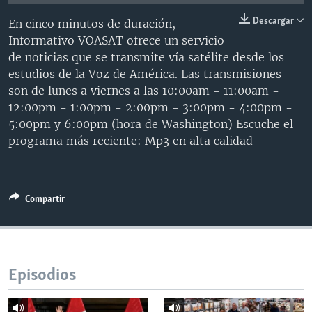
MULTIMEDIA
VENEZUELA
NICARAGUA
ECONOMÍA
Descargar
En cinco minutos de duración,
PROGRAMAS TV
BRASIL
ENTRETENIMIENTO Y CULTURA
VIDEOS
Informativo VOASAT ofrece un servicio
de noticias que se transmite vía satélite desde los
RADIO
TECNOLOGÍA
FOTOGRAFÍA
EL MUNDO AL DÍA
estudios de la Voz de América. Las transmisiones
DIRECT
DEPORTES
AUDIOS
FORO INTERAMERICANO
AVANCE INFORMATIVO
son de lunes a viernes a las 10:00am - 11:00am -
12:00pm - 1:00pm - 2:00pm - 3:00pm - 4:00pm -
DOCUMENTALES DE LA VOA
CIENCIA Y SALUD
VISIÓN 360
AUDIONOTICIAS
5:00pm y 6:00pm (hora de Washington) Escuche el
LAS CLAVES
BUENOS DÍAS AMÉRICA
programa más reciente: Mp3 en alta calidad
Learning English
PANORAMA
ESTADOS UNIDOS AL DÍA
SÍGANOS
EL MUNDO AL DÍA [RADIO]
Compartir
FORO [RADIO]
DEPORTIVO INTERNACIONAL
Idiomas
NOTA ECONÓMICA
Episodios
ENTRETENIMIENTO