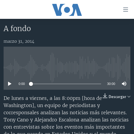
Enlaces
para
accesibilidad
A fondo
Salte
AMÉRICA DEL NORTE
al
marzo 31, 2014
ELECCIONES EEUU 2024
EEUU
contenido
principal
VOA VERIFICA
MÉXICO
ELECCIONES EEUU
Salte
AMÉRICA LATINA
HAITÍ
VOTO DIVIDIDO
VOA VERIFICA UCRANIA/RUSIA
al
No media source currently available
navegador
CHINA EN AMÉRICA LATINA
VOA VERIFICA INMIGRACIÓN
ARGENTINA
principal
0:00
30:00
CENTROAMÉRICA
VOA VERIFICA AMÉRICA LATINA
BOLIVIA
Salte
a
OTRAS SECCIONES
COLOMBIA
COSTA RICA
Descargar
De lunes a viernes, a las 8:00pm [hora de
búsqueda
Washington], un equipo de periodistas y
ESPECIALES DE LA VOA
CHILE
EL SALVADOR
INMIGRACIÓN
corresponsales analizan las noticias más relevantes.
LIBERTAD DE PRENSA
PERÚ
GUATEMALA
LIBERTAD DE PRENSA
Tony Cano y Alejandro Escalona analizan las noticias
con entrevistas sobre los eventos más importantes
UCRANIA
ECUADOR
HONDURAS
MUNDO