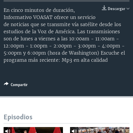
MULTIMEDIA
VENEZUELA
NICARAGUA
ECONOMÍA
Descargar
En cinco minutos de duración,
PROGRAMAS TV
BRASIL
ENTRETENIMIENTO Y CULTURA
VIDEOS
Informativo VOASAT ofrece un servicio
de noticias que se transmite vía satélite desde los
RADIO
TECNOLOGÍA
FOTOGRAFÍA
EL MUNDO AL DÍA
estudios de la Voz de América. Las transmisiones
DIRECT
DEPORTES
AUDIOS
FORO INTERAMERICANO
AVANCE INFORMATIVO
son de lunes a viernes a las 10:00am - 11:00am -
12:00pm - 1:00pm - 2:00pm - 3:00pm - 4:00pm -
DOCUMENTALES DE LA VOA
CIENCIA Y SALUD
VISIÓN 360
AUDIONOTICIAS
5:00pm y 6:00pm (hora de Washington) Escuche el
LAS CLAVES
BUENOS DÍAS AMÉRICA
programa más reciente: Mp3 en alta calidad
Learning English
PANORAMA
ESTADOS UNIDOS AL DÍA
SÍGANOS
EL MUNDO AL DÍA [RADIO]
Compartir
FORO [RADIO]
DEPORTIVO INTERNACIONAL
Idiomas
NOTA ECONÓMICA
Episodios
ENTRETENIMIENTO