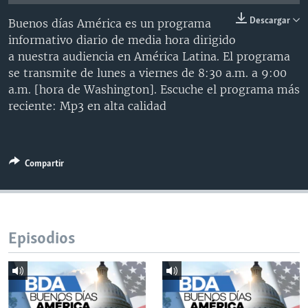
MULTIMEDIA
VENEZUELA
NICARAGUA
ECONOMÍA
Descargar
Buenos días América es un programa
PROGRAMAS TV
BRASIL
ENTRETENIMIENTO Y CULTURA
VIDEOS
informativo diario de media hora dirigido
a nuestra audiencia en América Latina. El programa
RADIO
TECNOLOGÍA
FOTOGRAFÍA
EL MUNDO AL DÍA
se transmite de lunes a viernes de 8:30 a.m. a 9:00
DIRECT
DEPORTES
AUDIOS
FORO INTERAMERICANO
AVANCE INFORMATIVO
a.m. [hora de Washington]. Escuche el programa más
reciente: Mp3 en alta calidad
DOCUMENTALES DE LA VOA
CIENCIA Y SALUD
VISIÓN 360
AUDIONOTICIAS
LAS CLAVES
BUENOS DÍAS AMÉRICA
Learning English
PANORAMA
ESTADOS UNIDOS AL DÍA
Compartir
SÍGANOS
EL MUNDO AL DÍA [RADIO]
FORO [RADIO]
DEPORTIVO INTERNACIONAL
Episodios
Idiomas
NOTA ECONÓMICA
ENTRETENIMIENTO