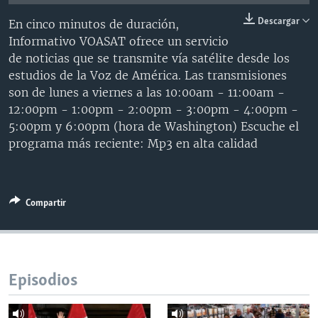
MULTIMEDIA
VENEZUELA
NICARAGUA
ECONOMÍA
Descargar
En cinco minutos de duración,
PROGRAMAS TV
BRASIL
ENTRETENIMIENTO Y CULTURA
VIDEOS
Informativo VOASAT ofrece un servicio
de noticias que se transmite vía satélite desde los
RADIO
TECNOLOGÍA
FOTOGRAFÍA
EL MUNDO AL DÍA
estudios de la Voz de América. Las transmisiones
DIRECT
DEPORTES
AUDIOS
FORO INTERAMERICANO
AVANCE INFORMATIVO
son de lunes a viernes a las 10:00am - 11:00am -
12:00pm - 1:00pm - 2:00pm - 3:00pm - 4:00pm -
DOCUMENTALES DE LA VOA
CIENCIA Y SALUD
VISIÓN 360
AUDIONOTICIAS
5:00pm y 6:00pm (hora de Washington) Escuche el
LAS CLAVES
BUENOS DÍAS AMÉRICA
programa más reciente: Mp3 en alta calidad
Learning English
PANORAMA
ESTADOS UNIDOS AL DÍA
SÍGANOS
EL MUNDO AL DÍA [RADIO]
Compartir
FORO [RADIO]
DEPORTIVO INTERNACIONAL
Idiomas
NOTA ECONÓMICA
Episodios
ENTRETENIMIENTO