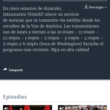
MULTIMEDIA
VENEZUELA
NICARAGUA
ECONOMÍA
Descargar
En cinco minutos de duración,
PROGRAMAS TV
BRASIL
ENTRETENIMIENTO Y CULTURA
VIDEOS
Informativo VOASAT ofrece un servicio
de noticias que se transmite vía satélite desde los
RADIO
TECNOLOGÍA
FOTOGRAFÍA
EL MUNDO AL DÍA
estudios de la Voz de América. Las transmisiones
DIRECT
DEPORTES
AUDIOS
FORO INTERAMERICANO
AVANCE INFORMATIVO
son de lunes a viernes a las 10:00am - 11:00am -
12:00pm - 1:00pm - 2:00pm - 3:00pm - 4:00pm -
DOCUMENTALES DE LA VOA
CIENCIA Y SALUD
VISIÓN 360
AUDIONOTICIAS
5:00pm y 6:00pm (hora de Washington) Escuche el
LAS CLAVES
BUENOS DÍAS AMÉRICA
programa más reciente: Mp3 en alta calidad
Learning English
PANORAMA
ESTADOS UNIDOS AL DÍA
SÍGANOS
EL MUNDO AL DÍA [RADIO]
Compartir
FORO [RADIO]
DEPORTIVO INTERNACIONAL
Idiomas
NOTA ECONÓMICA
Episodios
ENTRETENIMIENTO