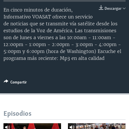
MULTIMEDIA
VENEZUELA
NICARAGUA
ECONOMÍA
Descargar
En cinco minutos de duración,
PROGRAMAS TV
BRASIL
ENTRETENIMIENTO Y CULTURA
VIDEOS
Informativo VOASAT ofrece un servicio
de noticias que se transmite vía satélite desde los
RADIO
TECNOLOGÍA
FOTOGRAFÍA
EL MUNDO AL DÍA
estudios de la Voz de América. Las transmisiones
DIRECT
DEPORTES
AUDIOS
FORO INTERAMERICANO
AVANCE INFORMATIVO
son de lunes a viernes a las 10:00am - 11:00am -
12:00pm - 1:00pm - 2:00pm - 3:00pm - 4:00pm -
DOCUMENTALES DE LA VOA
CIENCIA Y SALUD
VISIÓN 360
AUDIONOTICIAS
5:00pm y 6:00pm (hora de Washington) Escuche el
LAS CLAVES
BUENOS DÍAS AMÉRICA
programa más reciente: Mp3 en alta calidad
Learning English
PANORAMA
ESTADOS UNIDOS AL DÍA
SÍGANOS
EL MUNDO AL DÍA [RADIO]
Compartir
FORO [RADIO]
DEPORTIVO INTERNACIONAL
Idiomas
NOTA ECONÓMICA
Episodios
ENTRETENIMIENTO