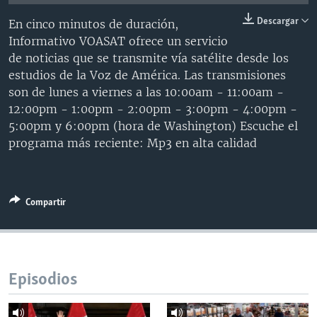
MULTIMEDIA
VENEZUELA
NICARAGUA
ECONOMÍA
Descargar
En cinco minutos de duración,
PROGRAMAS TV
BRASIL
ENTRETENIMIENTO Y CULTURA
VIDEOS
Informativo VOASAT ofrece un servicio
de noticias que se transmite vía satélite desde los
RADIO
TECNOLOGÍA
FOTOGRAFÍA
EL MUNDO AL DÍA
estudios de la Voz de América. Las transmisiones
DIRECT
DEPORTES
AUDIOS
FORO INTERAMERICANO
AVANCE INFORMATIVO
son de lunes a viernes a las 10:00am - 11:00am -
12:00pm - 1:00pm - 2:00pm - 3:00pm - 4:00pm -
DOCUMENTALES DE LA VOA
CIENCIA Y SALUD
VISIÓN 360
AUDIONOTICIAS
5:00pm y 6:00pm (hora de Washington) Escuche el
LAS CLAVES
BUENOS DÍAS AMÉRICA
programa más reciente: Mp3 en alta calidad
Learning English
PANORAMA
ESTADOS UNIDOS AL DÍA
SÍGANOS
EL MUNDO AL DÍA [RADIO]
Compartir
FORO [RADIO]
DEPORTIVO INTERNACIONAL
Idiomas
NOTA ECONÓMICA
Episodios
ENTRETENIMIENTO