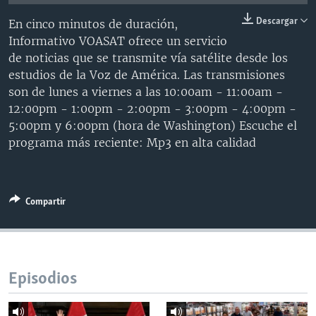
MULTIMEDIA
VENEZUELA
NICARAGUA
ECONOMÍA
Descargar
En cinco minutos de duración,
PROGRAMAS TV
BRASIL
ENTRETENIMIENTO Y CULTURA
VIDEOS
Informativo VOASAT ofrece un servicio
de noticias que se transmite vía satélite desde los
RADIO
TECNOLOGÍA
FOTOGRAFÍA
EL MUNDO AL DÍA
estudios de la Voz de América. Las transmisiones
DIRECT
DEPORTES
AUDIOS
FORO INTERAMERICANO
AVANCE INFORMATIVO
son de lunes a viernes a las 10:00am - 11:00am -
12:00pm - 1:00pm - 2:00pm - 3:00pm - 4:00pm -
DOCUMENTALES DE LA VOA
CIENCIA Y SALUD
VISIÓN 360
AUDIONOTICIAS
5:00pm y 6:00pm (hora de Washington) Escuche el
LAS CLAVES
BUENOS DÍAS AMÉRICA
programa más reciente: Mp3 en alta calidad
Learning English
PANORAMA
ESTADOS UNIDOS AL DÍA
SÍGANOS
EL MUNDO AL DÍA [RADIO]
Compartir
FORO [RADIO]
DEPORTIVO INTERNACIONAL
Idiomas
NOTA ECONÓMICA
Episodios
ENTRETENIMIENTO