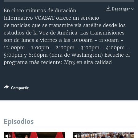
MULTIMEDIA
VENEZUELA
NICARAGUA
ECONOMÍA
Descargar
En cinco minutos de duración,
PROGRAMAS TV
BRASIL
ENTRETENIMIENTO Y CULTURA
VIDEOS
Informativo VOASAT ofrece un servicio
de noticias que se transmite vía satélite desde los
RADIO
TECNOLOGÍA
FOTOGRAFÍA
EL MUNDO AL DÍA
estudios de la Voz de América. Las transmisiones
DIRECT
DEPORTES
AUDIOS
FORO INTERAMERICANO
AVANCE INFORMATIVO
son de lunes a viernes a las 10:00am - 11:00am -
12:00pm - 1:00pm - 2:00pm - 3:00pm - 4:00pm -
DOCUMENTALES DE LA VOA
CIENCIA Y SALUD
VISIÓN 360
AUDIONOTICIAS
5:00pm y 6:00pm (hora de Washington) Escuche el
LAS CLAVES
BUENOS DÍAS AMÉRICA
programa más reciente: Mp3 en alta calidad
Learning English
PANORAMA
ESTADOS UNIDOS AL DÍA
SÍGANOS
EL MUNDO AL DÍA [RADIO]
Compartir
FORO [RADIO]
DEPORTIVO INTERNACIONAL
Idiomas
NOTA ECONÓMICA
Episodios
ENTRETENIMIENTO