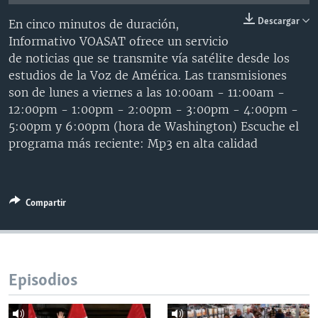
MULTIMEDIA
VENEZUELA
NICARAGUA
ECONOMÍA
Descargar
En cinco minutos de duración,
PROGRAMAS TV
BRASIL
ENTRETENIMIENTO Y CULTURA
VIDEOS
Informativo VOASAT ofrece un servicio
de noticias que se transmite vía satélite desde los
RADIO
TECNOLOGÍA
FOTOGRAFÍA
EL MUNDO AL DÍA
estudios de la Voz de América. Las transmisiones
DIRECT
DEPORTES
AUDIOS
FORO INTERAMERICANO
AVANCE INFORMATIVO
son de lunes a viernes a las 10:00am - 11:00am -
12:00pm - 1:00pm - 2:00pm - 3:00pm - 4:00pm -
DOCUMENTALES DE LA VOA
CIENCIA Y SALUD
VISIÓN 360
AUDIONOTICIAS
5:00pm y 6:00pm (hora de Washington) Escuche el
LAS CLAVES
BUENOS DÍAS AMÉRICA
programa más reciente: Mp3 en alta calidad
Learning English
PANORAMA
ESTADOS UNIDOS AL DÍA
SÍGANOS
EL MUNDO AL DÍA [RADIO]
Compartir
FORO [RADIO]
DEPORTIVO INTERNACIONAL
Idiomas
NOTA ECONÓMICA
Episodios
ENTRETENIMIENTO